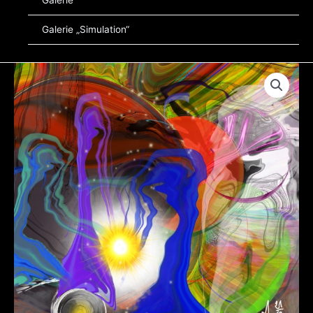
Galerie
Galerie „Simulation“
Strangedance
80x80cm
Menge